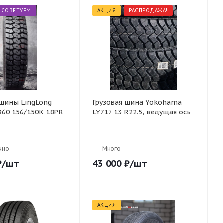
СОВЕТУЕМ
АКЦИЯ
РАСПРОДАЖА!
 шины LingLong
Грузовая шина Yokohama
960 156/150K 18PR
LY717 13 R22.5, ведущая ось
чно
Много
₽
/шт
43 000
₽
/шт
АКЦИЯ