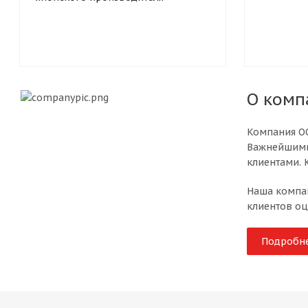
О комп
Компания ОО
Важнейшими 
клиентами. 
Наша компан
клиентов оц
Подробн