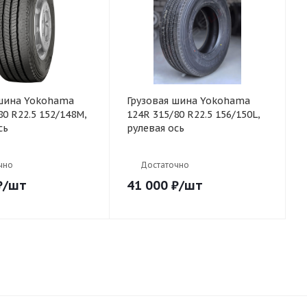
 шина Yokohama
Грузовая шина Yokohama
80 R22.5 152/148M,
124R 315/80 R22.5 156/150L,
сь
рулевая ось
чно
Достаточно
₽
/шт
41 000
₽
/шт