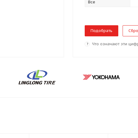
Все
Сбро
Что означают эти циф
?