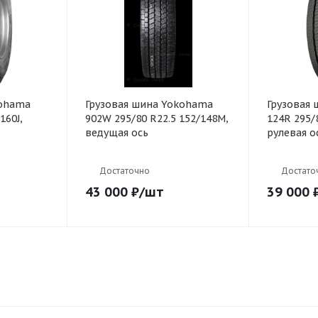
kohama
Грузовая шина Yokohama
Грузовая
160J,
902W 295/80 R22.5 152/148M,
124R 295/
ведущая ось
рулевая о
Достаточно
Достато
43 000
₽
/шт
39 000