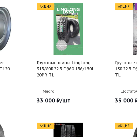
АКЦИЯ
АКЦИЯ
er
Грузовые шины LingLong
Грузовые
ET120
315/80R22.5 D960 156/150L
13R22.5 D
20PR TL
TL
Много
Достато
33 000
₽
/шт
33 000
АКЦИЯ
АКЦИЯ