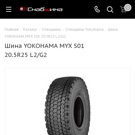
0
Главная
-
Каталог
-
Спецшины
-
Спецшины Yokohama
-
Шина
YOKOHAMA MYX S01 20.5R25 L2/G2
Шина YOKOHAMA MYX S01
20.5R25 L2/G2