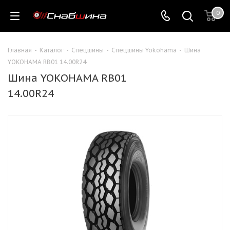
0
Главная
-
Каталог
-
Спецшины
-
Спецшины Yokohama
-
Шина
YOKOHAMA RB01 14.00R24
Шина YOKOHAMA RB01
14.00R24