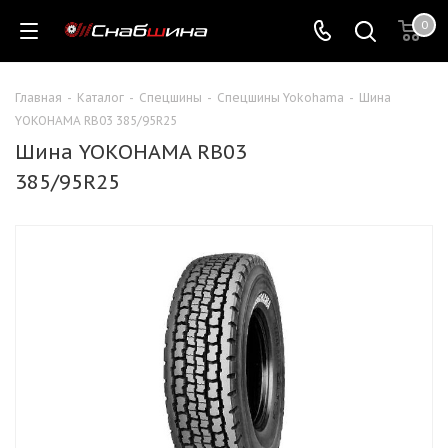
0
Главная
-
Каталог
-
Спецшины
-
Спецшины Yokohama
-
Шина
YOKOHAMA RB03 385/95R25
Шина YOKOHAMA RB03
385/95R25