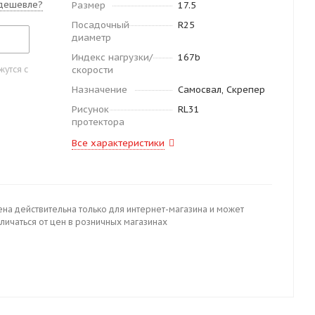
дешевле?
Размер
17.5
Посадочный
R25
диаметр
Индекс нагрузки/
167b
утся с
скорости
Назначение
Самосвал, Скрепер
Рисунок
RL31
протектора
Все характеристики
ена действительна только для интернет-магазина и может
личаться от цен в розничных магазинах