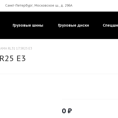
Санкт-Петербург, Московское ш., д. 296А
Грузовые шины
Грузовые диски
Спецш
AMA RL31 17.5R25 E3
R25 E3
0
₽