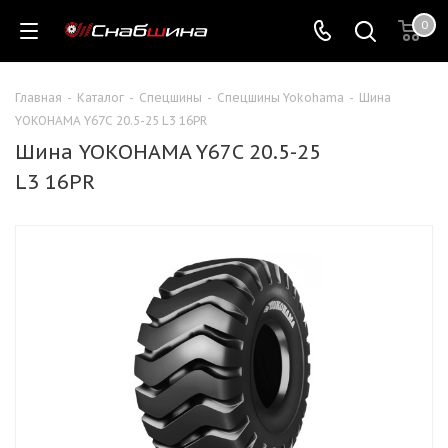
0
Главная
-
Каталог
-
Спецшины
-
Спецшины Yokohama
-
Шина
YOKOHAMA Y67C 20.5-25 L3 16PR
Шина YOKOHAMA Y67C 20.5-25
L3 16PR