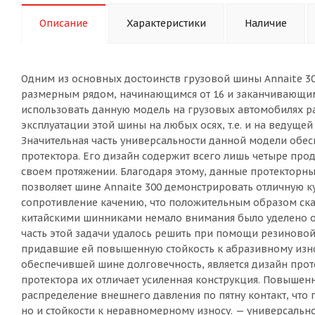
Описание
Характеристики
Наличие
Одним из основных достоинств грузовой шины Annaite 30
размерным рядом, начинающимся от 16 и заканчивающимс
использовать данную модель на грузовых автомобилях ра
эксплуатации этой шины на любых осях, т.е. и на ведущей 
Значительная часть универсальности данной модели обес
протектора. Его дизайн содержит всего лишь четыре про
своем протяжении. Благодаря этому, данные протекторн
позволяет шине Annaite 300 демонстрировать отличную ку
сопротивление качению, что положительным образом ска
китайскими шинниками немало внимания было уделено 
часть этой задачи удалось решить при помощи резиново
придавшие ей повышенную стойкость к абразивному изн
обеспечившей шине долговечность, является дизайн проте
протектора их отличает усиленная конструкция. Повышен
распределение внешнего давления по пятну контакт, что 
но и стойкости к неравномерному износу. — универсаль