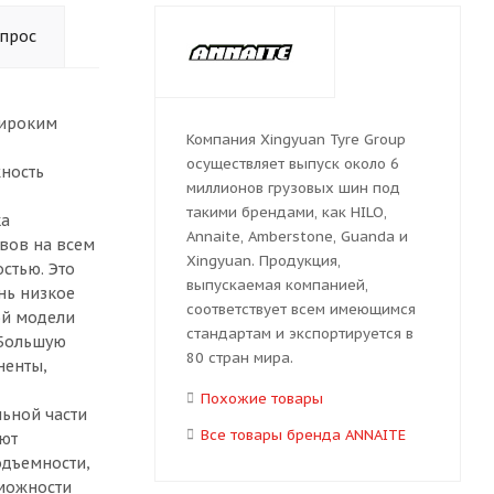
опрос
широким
Компания Xingyuan Tyre Group
осуществляет выпуск около 6
жность
миллионов грузовых шин под
такими брендами, как HILO,
ка
Annaite, Amberstone, Guanda и
ывов на всем
Xingyuan. Продукция,
стью. Это
выпускаемая компанией,
нь низкое
соответствует всем имеющимся
ой модели
стандартам и экспортируется в
 Большую
80 стран мира.
ненты,
Похожие товары
льной части
Все товары бренда ANNAITE
уют
одъемности,
зможности