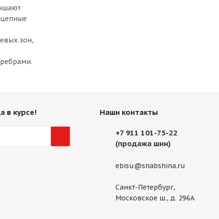
учшают
-сцепные
ь
евых зон,
 ребрами.
а в курсе!
Наши контакты
+7 911 101-75-22
(продажа шин)
ebisu@snabshina.ru
Санкт-Петербург,
Московское ш., д. 296А