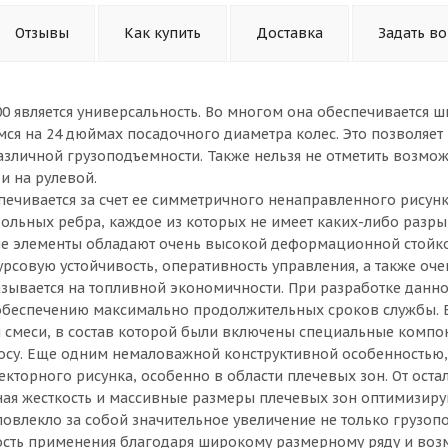
Отзывы
Как купить
Доставка
Задать в
0 является универсальность. Во многом она обеспечивается 
я на 24 дюймах посадочного диаметра колес. Это позволяет
зличной грузоподъемности. Также нельзя не отметить возмо
и на рулевой.
печивается за счет ее симметричного ненаправленного рисун
дольных ребра, каждое из которых не имеет каких-либо разр
ые элементы обладают очень высокой деформационной стойко
рсовую устойчивость, оперативность управления, а также оче
зывается на топливной экономичности. При разработке данн
обеспечению максимально продолжительных сроков службы.
й смеси, в состав которой были включены специальные компо
осу. Еще одним немаловажной конструктивной особенностью,
кторного рисунка, особенно в области плечевых зон. От оста
ная жесткость и массивные размеры плечевых зон оптимизир
повлекло за собой значительное увеличение не только грузоп
ность применения благодаря широкому размерному ряду и во