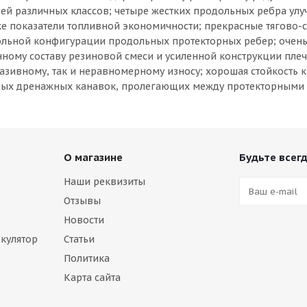
лей различных классов; четыре жестких продольных ребра ул
кже показатели топливной экономичности; прекрасные тягово
ольной конфигурации продольных протекторных ребер; очен
ому составу резиновой смеси и усиленной конструкции плеч
разивному, так и неравномерному износу; хорошая стойкость к
мных дренажных канавок, пролегающих между протекторными
О магазине
Будьте всегд
Наши реквизиты
Отзывы
Новости
кулятор
Статьи
Политика
Карта сайта