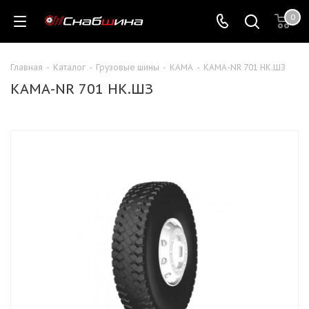
0
Главная
-
Каталог
-
Грузовые шины
-
КАМА
-
КАМА-NR 701 НК.ШЗ
КАМА-NR 701 НК.ШЗ