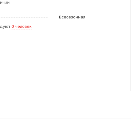
личии
Всесезонная
ндуют
0 человек