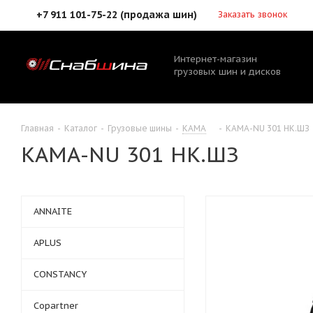
+7 911 101-75-22 (продажа шин)
Заказать звонок
Интернет-магазин
грузовых шин и дисков
Главная
-
Каталог
-
Грузовые шины
-
КАМА
-
КАМА-NU 301 НК.ШЗ
КАМА-NU 301 НК.ШЗ
ANNAITE
APLUS
CONSTANCY
Copartner