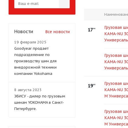
Наименован
Грузовая ши
17''
Новости
Все новости
KAMA-NU 30
Универсаль
19 февраля 2025
Goodyear продает
подразделение по
Грузовая ши
производству шин для
KAMA-NU 30
внедорожной техники
Универсаль
компании Yokohama
Грузовая ши
19''
KAMA-NU 30
8 августа 2023
M Универса
ЭБИСУ - дилер по грузовым
шинам YOKOHAMA в Санкт-
Петербурге.
Грузовая ши
KAMA-NU 30
M Универса