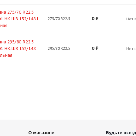
на 275/70 R22.5
0
₽
1 НК.ШЗ 152/148 J
275/70 R22.5
Нет 
ная
на 295/80 R22.5
0
₽
1 НК.ШЗ 152/148
295/80 R22.5
Нет 
льная
О магазине
Будьте всегд