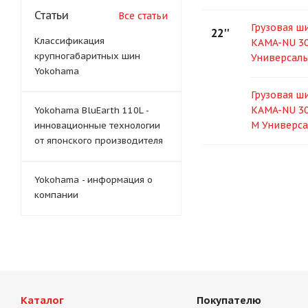
Статьи
Все статьи
Грузовая ши
22''
Классификация
KAMA-NU 30
крупногабаритных шин
Универсаль
Yokohama
Грузовая ши
KAMA-NU 30
Yokohama BluEarth 110L -
M Универса
инновационные технологии
от японского производителя
Yokohama - информация о
компании
Каталог
Покупателю