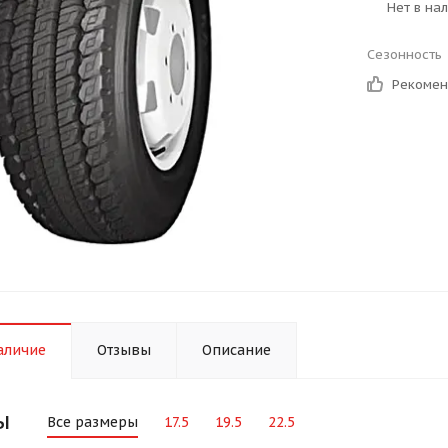
Нет в на
Сезонность
Рекоме
аличие
Отзывы
Описание
ы
Все размеры
17.5
19.5
22.5