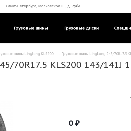
Санкт-Петербург, Московское ш., д. 296А
Грузовые шины
Грузовые диски
Спецш
рузовые шины Linglong KLS200
-
Грузовые шины LingLong 245/70R17.5 K
5/70R17.5 KLS200 143/141J 1
0
₽