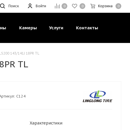
Поиск
Войти
Корзина
0
0
0
ины
Камеры
Услуги
Контакты
LS200 143/141J 18PR TL
8PR TL
Артикул:
C124
Характеристики