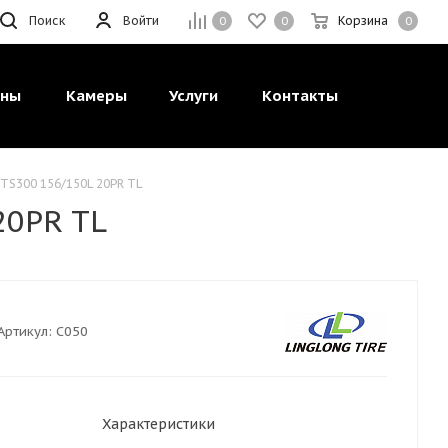
Поиск
Войти
Корзина
0
0
0
ины
Камеры
Услуги
Контакты
TS300 156/150L 20PR TL
20PR TL
Артикул:
C050
Характеристики