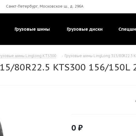
Санкт-Петербург, Московское ш., д. 296А
Грузовые шины
Грузовые диски
Спецш
рузовые шины Linglong KTS300
-
Грузовые шины LingLong 315/80R22.5 K
15/80R22.5 KTS300 156/150L 
0
₽