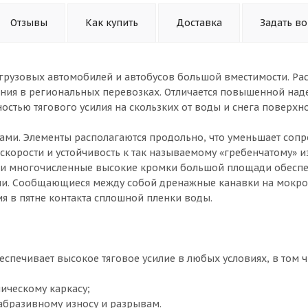
Отзывы
Как купить
Доставка
Задать в
грузовых автомобилей и автобусов большой вместимости. Рас
ения в региональных перевозках. Отличается повышенной над
стью тягового усилия на скользких от воды и снега поверхно
ми. Элементы располагаются продольно, что уменьшает соп
скорости и устойчивость к так называемому «гребенчатому» и
ами многочисленные высокие кромки большой площади обесп
тии. Сообщающиеся между собой дренажные канавки на мокр
 в пятне контакта сплошной пленки воды.
спечивает высокое тяговое усилие в любых условиях, в том ч
ическому каркасу;
абразивному износу и разрывам.