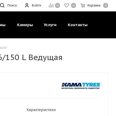
Поиск
Войти
Корзина
0
0
0
ины
Камеры
Услуги
Контакты
дущая
6/150 L Ведущая
Характеристики