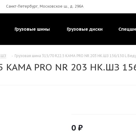
Санкт-Петербург, Московское ш., д. 296А
Грузовые шины
Грузовые диски
Спецш
.ШЗ
-
Грузовая шина 315/70 R22.5 KAMA PRO NR 203 НК.ШЗ 156/150 L Ве
.5 KAMA PRO NR 203 НК.ШЗ 15
0
₽