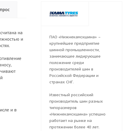
опрос
считана на
ПАО «Нижнекамскшина» –
ежностью и
крупнейшее предприятие
стях.
шинной промышленности,
занимающее лидирующее
ротивление
положение среди
зносу,
производителей шин в
ечивают
Российской Федерации и
ой
странах СНГ.
Известный российский
производитель шин разных
типоразмеров
исле и в
«Нижнекамскшина» успешно
работает на рынке на
протяжении более 40 лет.